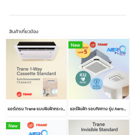
สินค้าเกี่ยวข้อง
New
แอร์เทรน Trane แบบฝังฝ้ากระจายลม 1 ทิศทาง มาตรฐาน (R32)
แอร์ฝังฝ้า รอบทิศทาง รุ่น AeroFlow Inverter | Trane Cassette
New