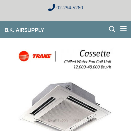
02-294-5260
B.K. AIRSUPPLY
AIR CONDITIONING FOR HOMES & BUSINESES