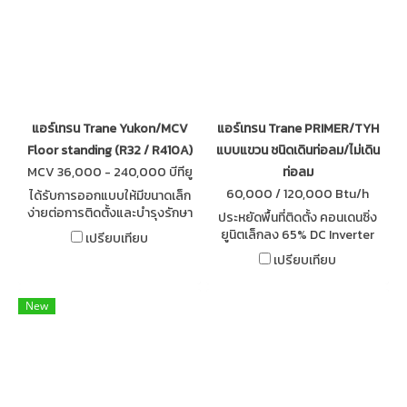
แอร์เทรน Trane Yukon/MCV
แอร์เทรน Trane PRIMER/TYH
Floor standing (R32 / R410A)
แบบแขวน ชนิดเดินท่อลม/ไม่เดิน
MCV 36,000 - 240,000 บีทียู
ท่อลม
60,000 / 120,000 Btu/h
ได้รับการออกแบบให้มีขนาดเล็ก
ง่ายต่อการติดตั้งและบำรุงรักษา
ประหยัดพื้นที่ติดตั้ง คอนเดนซิ่ง
ควบคุมอุณหภูมิด้วย ดิจิทัล เทอร์
ยูนิตเล็กลง 65% DC Inverter
เปรียบเทียบ
โมสแตท ที่แสดงอุณหภูมิอย่าง
Compressor ประหยัดพลังงาน
เปรียบเทียบ
ชัดเจนและง่ายต่อการใช้งาน
กว่ารุ่น Fixed Speed ถึง 49% มี
ชุด Starter สารทำความเย็นเต็ม
ระบบ
New