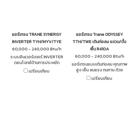
แอร์เทรน TRANE SYNERGY
แอร์เทรน Trane ODYSSEY
INVERTER TYH/MYV/TYE
TTH/TWE เดินท่อลม แขวน/ตั้ง
60,000 - 240,000 Btu/h
พื้น R410A
60,000 - 240,000 Btu/h
ระบบอินเวอร์เตอร์ INVERTER
ตอบโจทย์ด้านการประหยัด
แอร์เทรนแบบเดินท่อลม คุณภาพ
พลังงาน ประหยัดกว่ารุ่น Fixed
สูง เย็น ลมแรง ทนทาน ด้วย
เปรียบเทียบ
Speed ถึง 24% ประหยัดพื้นที่ติด
มาตราฐานและรูปทรงที่เป็น
เปรียบเทียบ
ตั้งสูงสุด 28%
เอกลักษณ์ คอมเพรซเซอร์แบบ
Scroll สารทำความเย็น R410