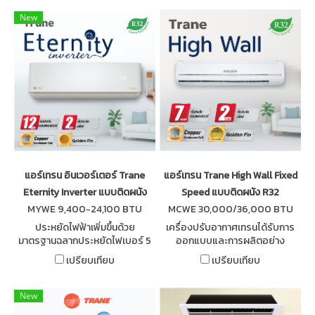
New
แอร์เทรน อินเวอร์เตอร์ Trane
แอร์เทรน Trane High Wall Fixed
Eternity Inverter แบบติดผนัง
Speed แบบติดผนัง R32
MYWE 9,400-24,100 BTU
MCWE 30,000/36,000 BTU
ประหยัดไฟฟ้าเพิ่มขึ้นด้วย
เครื่องปรับอากาศเทรนได้รับการ
มาตรฐานฉลากประหยัดไฟเบอร์ 5
ออกแบบและการผลิตอย่าง
กฟผ. เย็นสบาย เงียบสนิท ไม่
พิถีพิถัน ภายใต้มาตรฐานเดียวกัน
เปรียบเทียบ
เปรียบเทียบ
รบกวนการพักผ่อน ปรับความเร็ว
ทั่วโลก Trane High Wall Fixed
พัดลมได้ถึง 7 ระดับ + Auto
Speed R32
New