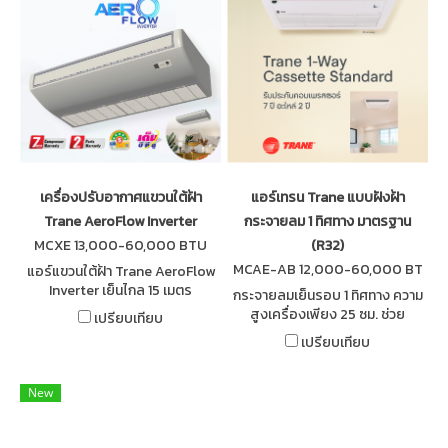
เครื่องปรับอากาศแขวนใต้ฝ้า
แอร์เทรน Trane แบบฝังฝ้า
Trane AeroFlow Inverter
กระจายลม 1 ทิศทาง มาตรฐาน
MCXE 13,000-60,000 BTU
(R32)
MCAE-AB 12,000-60,000 BT
แอร์แขวนใต้ฝ้า Trane AeroFlow
U
Inverter เย็นไกล 15 เมตร
กระจายลมเย็นรอบ 1 ทิศทาง ความ
ประหยัดไฟเบอร์ 5 เหมาะกับ
สูงเครื่องเพียง 25 ซม. ช่วย
เปรียบเทียบ
สำนักงานและอาคารพาณิชย์ รับ
ประหยัดพื้นที่ในฝ้าเพดาน รับ
เปรียบเทียบ
ประกันคอมเพรสเซอร์ 7 ปี
ประกันคอมเพรสเซอร์นาน 7 ปี
และอะไหล่อื่นๆ 2 ปี
New