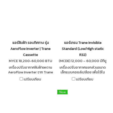
แอร์ฝังฝ้า รอบทิศทาง รุ่น
แอร์เทรน Trane Invisible
AeroFlow Inverter | Trane
Standard (Low/High static
Cassette
R32)
MYCE 18,200-60,000 BTU
(MCDE) 12,000 – 60,000 บีทียู
เครื่องปรับอากาศฝังฝ้าเพดาน
เครื่องปรับอากาศแยกส่วนขนาด
AeroFlow Inverter จาก Trane
เล็กแบบคอยล์เปลือย เพื่อใช้ใน
เย็นเร็วรอบทิศทาง ประหยัด
งานซ่อนในฝ้าติดตั้งง่าย เหมาะกับ
เปรียบเทียบ
เปรียบเทียบ
ไฟเบอร์ 5 เงียบบางเพียง 25 ซม.
การใช้งานแบบ Free Blow หรือ
ติดตั้งง่าย ควบคุมสะดวกด้วย
ต่อท่อลมสั้น
รีโมทไร้สาย
New