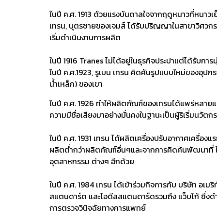
ในปี ค.ศ. 1913 ด้วยแรงบันดาลใจจากฤดูหนาวที่หนาวเ
เทรน,
บุตรชายของเจมส์ ได้รับปริญญาในสาขาวิศวกรรม
เริ่มดำเนินงานการผลิต
ในปี 1916 Tranes ไม่ได้อยู่ในธุรกิจประปาแต่ได้รับก
ในปี ค.ศ.1923, รูเบน เทรน คิดค้นรูปแบบใหม่
ของอุปกรณ
น้ำเหล็ก) ของเขา
ในปี ค.ศ. 1926 ทำให้ผลิตภัณฑ์ของเทรน
ได้แพร่หลายแล
ความมีชื่อเสียงมาอย่างมั่นคงในฐานะเป็นผู้ริเริ่มนวัต
ในปี ค.ศ. 1931 เทรน ได้ผลิตเครื่องปรับอากาศเครื่องแ
ผลิตต่ำกว่าผลิตภัณฑ์อื่นๆ
และจากการคิดค้นพัฒนาที่ ไม
อุตสาหกรรม ต่างๆ อีกด้วย
ในปี ค.ศ. 1984 เทรน ได้เข้าร่วมกิจการกับ บริษัท อเม
สแตนดาร์ด และไอดีลสแตนดาร์ด
รวมถึง แว็บโก้ ซึ
การตรวจวินิจฉัยทางการแพทย์