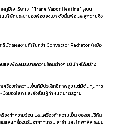
าคภูมิใจ เรียกว่า "Trane Vapor Heating"
รูเบน
ในบริษัทประปาของพ่อของเขา ดังนั้นพ่อและลูกชายจึง
ิทธิบัตรผลงาน
ที่เรียกว่า Convector Radiator (หม้อ
้อนและ
พัดลมระบายความร้อนต่างๆ บริษัทฯได้สร้าง
า
าเครื่องทำความเย็นที่มีประสิทธิภาพสูง แต่มีต้นทุนการ
นึ่ง
ของโลก และยังเป็นผู้กำหนดมาตรฐาน
เครื่องทำความร้อน และเครื่องทำความเย็น ของอเมริกัน
้อนและ
เครื่องปรับอากาศเทรน ลาร่า และ โคพาลิส ระบบ