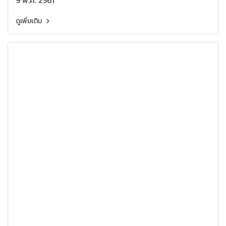
9 พ.ค. 2561
ดูเพิ่มเติม