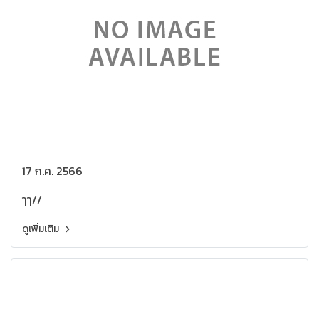
17 ก.ค. 2566
ๅๅ//
ดูเพิ่มเติม