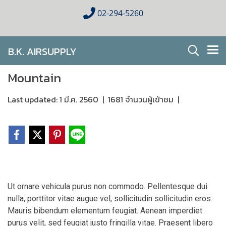
02-294-5260
B.K. AIRSUPPLY
AIR CONDITIONING FOR HOMES & BUSINESES
Mountain
Last updated: 1 มี.ค. 2560
|
1681 จำนวนผู้เข้าชม
|
Ut ornare vehicula purus non commodo. Pellentesque dui
nulla, porttitor vitae augue vel, sollicitudin sollicitudin eros.
Mauris bibendum elementum feugiat. Aenean imperdiet
purus velit, sed feugiat justo fringilla vitae. Praesent libero