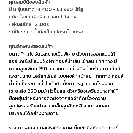
คุณสมบัติของสินค้า
มี 8 รุ่นขนาด 14,400 - 63,990 บีทียู
• ติดตั้งแบบฝังฝ้า เป่าลม 1 ทิศทาง
• ส่งลมไกล 12 เมตร
• มีปั๊มระบายนํ้าทิ้ง
เป็นอุปกรณ์มาตรฐาน
คุณลักษณะของสินค้า
ขนาดที่กะทัดรัดและบางเป็นพิเศษ ด้วยการออกแบบให้
แอร์แคเรียร์ แบบฝังฝ้า คอยล์น้ำเย็น เป่าลม 1 ทิศทาง มี
ความสูงเพียง 250 มม. เหมาะอย่างยิ่งสำหรับสถานที่ๆมี
เพดานแคบ แอร์แคเรียร์ แบบฝังฝ้า เป่าลม 1 ทิศทาง คอยล์
น้ำเย็นปั๊มระบายน้ำในตัวติดตั้งมาตรฐานจากโรงงาน
(ระยะส่ง 850 มม.) หัวปั๊มและตัวเครื่องเพรียวบางทำให้
ยืดหยุ่นสำหรับการติดตั้งจากข้อจำกัดเรื่องความ
สูง
โครงสร้างทำจากเหล็กชุบสังกะสี สามารถถอด
ประกอบได้อย่างง่ายดาย
ระยะการส่งลมไกลเพื่อให้อากาศเย็นเข้าถึงห้องที่กว้างขึ้น