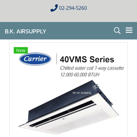
02-294-5260
B.K. AIRSUPPLY
AIR CONDITIONING FOR HOMES & BUSINESES
New