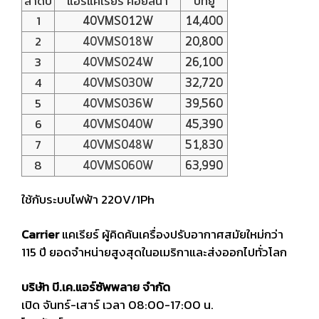
ลำดับ
แอร์แคเรียร์ คอยล์นํ้า
บีทียู
1
40VMS012W
14,400
2
40VMS018W
20,800
3
40VMS024W
26,100
4
40VMS030W
32,720
5
40VMS036W
39,560
6
40VMS040W
45,390
7
40VMS048W
51,830
8
40VMS060W
63,990
ใช้กับระบบไฟฟ้า 220V/1Ph
Carrier
แคเรียร์ ผู้คิดค้นเครื่องปรับอากาศสมัยใหม่กว่า
115 ปี ยอดจำหน่ายสูงสุดในอเมริกาและส่งออกไปทั่วโลก
บริษัท บี.เค.แอร์ซัพพลาย จำกัด
เปิด จันทร์-เสาร์ เวลา 08:00-17:00 น.