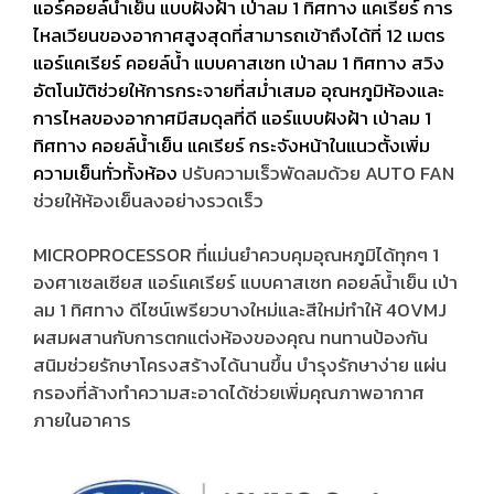
แอร์คอยล์น้ำเย็น แบบฝังฝ้า เป่าลม 1 ทิศทาง แคเรียร์ การ
ไหลเวียนของอากาศสูงสุดที่สามารถเข้าถึงได้ที่ 12 เมตร
แอร์แคเรียร์ คอยล์น้ำ แบบคาสเซท เป่าลม 1 ทิศทาง
สวิง
อัตโนมัติช่วยให้การกระจายที่สม่ำเสมอ อุณหภูมิห้องและ
การไหลของอากาศมีสมดุลที่ดี แอร์แบบฝังฝ้า เป่าลม 1
ทิศทาง คอยล์น้ำเย็น แคเรียร์ กระจังหน้าในแนวตั้งเพิ่ม
ความเย็นทั่วทั้งห้อง
ปรับความเร็วพัดลมด้วย AUTO FAN
ช่วยให้ห้องเย็นลงอย่างรวดเร็ว
MICROPROCESSOR ที่แม่นยำควบคุมอุณหภูมิได้ทุกๆ 1
องศาเซลเซียส แอร์แคเรียร์ แบบคาสเซท คอยล์น้ำเย็น เป่า
ลม 1 ทิศทาง
ดีไซน์เพรียวบางใหม่และสีใหม่ทำให้ 40VMJ
ผสมผสานกับการตกแต่งห้องของคุณ ทนทานป้องกัน
สนิมช่วยรักษาโครงสร้างได้นานขึ้น บำรุงรักษาง่าย แผ่น
กรองที่ล้างทำความสะอาดได้ช่วยเพิ่มคุณภาพอากาศ
ภายในอาคาร