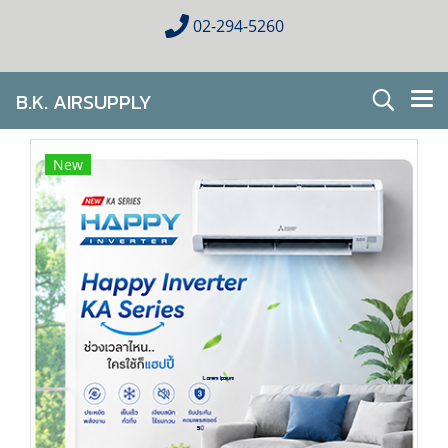
02-294-5260
B.K. AIRSUPPLY
AIR CONDITIONING FOR HOMES & BUSINESES
New