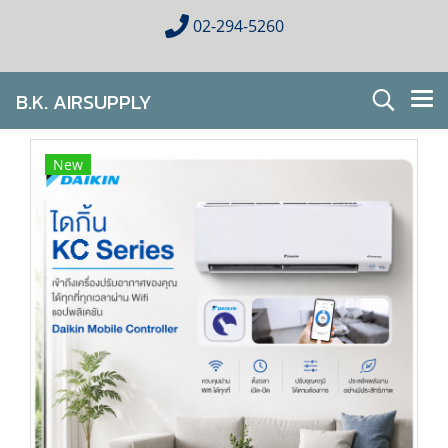
02-294-5260
B.K. AIRSUPPLY
AIR CONDITIONING FOR HOMES & BUSINESES
New