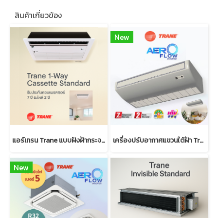
สินค้าเกี่ยวข้อง
New
แอร์เทรน Trane แบบฝังฝ้ากระจายลม 1 ทิศทาง มาตรฐาน (R32)
เครื่องปรับอากาศแขวนใต้ฝ้า Trane AeroFlow Inverter
New