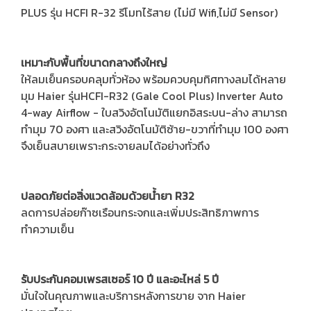
PLUS รุ่น HCFI R-32 รีโมทไร้สาย (ไม่มี Wifi,ไม่มี Sensor)
เหมาะกับพื้นที่ขนาดกลางถึงใหญ่
ให้ลมเย็นครอบคลุมทั่วห้อง พร้อมควบคุมทิศทางลมได้หลาย
มุม Haier รุ่นHCFI-R32 (Gale Cool Plus) Inverter Auto
4-way Airflow - ใบสวิงอัตโนมัติแยกอิสระบน-ล่าง สามารถ
ทำมุม 70 องศา และสวิงอัตโนมัติซ้าย-ขวาที่ทำมุม 100 องศา
จึงเย็นสบายเพราะกระจายลมได้อย่างทั่วถึง
ปลอดภัยต่อสิ่งแวดล้อมด้วยน้ำยา R32
ลดการปล่อยก๊าซเรือนกระจกและเพิ่มประสิทธิภาพการ
ทำความเย็น
รับประกันคอมเพรสเซอร์ 10 ปี และอะไหล่ 5 ปี
มั่นใจในคุณภาพและบริการหลังการขาย จาก Haier