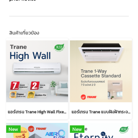
สินค้าเกี่ยวข้อง
แอร์เทรน Trane High Wall Fixed Speed แบบติดผนัง R32
แอร์เทรน Trane แบบฝังฝ้ากระจายลม 1 ทิศทาง มาตรฐาน (R32)
New
New