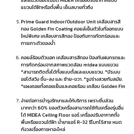
และแนวดิ่งอัตโนมัติ MIDEA เครื่องปรับอากาศแบบ
แขวนใต้ฝ้าหรือตั้งพื้น เย็นสบายทั่วถึง
Prime Guard Indoor/Outdoor Unit เคลือบสารสี
ทอง Golden Fin Coating คอยล์เย็นตัวในที่ออกแบบ
ใหม่พิเศษ เคลือบสารสีทอง ป้องกันการกัดกร่อนและ
การเกาะตัวของน้ำ
คอยล์ร้อนตัวนอก เคลือบสารสีทอง ป้องกันฝนกรดและ
การกัดกร่อนจากสภาพแวดล้อม midea แบบแขวน
*สามารถติดตั้งได้ทั้งแบบตั้งและแบบแขวน. *มีระบบ
ออโต้สวิง ขึ้น-ลง และ ซ้าย-ขวา. *รูปร่างสวยทันสมัย.
*แผงคอยทั้งคอยเย็นและคอยร้อน เคลือบ Golden Fin
ง่ายต่อการบำรุงรักษาและให้บริการ เพราะชิ้นส่วน
มากกว่า 60% ของตัวเครื่องสามารถใช้กับเครื่องรุ่นอื่น
ได้ MIDEA Ceiling Floor แอร์ เครื่องปรับอากาศตั้ง
พื้นหรือแขวนใต้ฝ้า น้ำยาแอร์ R-32 รีโมทไร้สาย หมด
กังวลเรื่องการหาอะไหล่