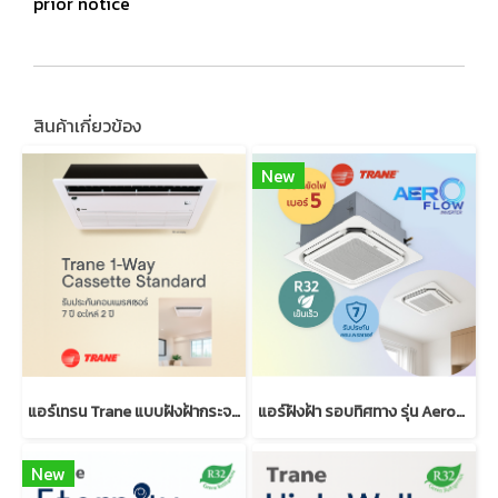
prior notice
สินค้าเกี่ยวข้อง
New
แอร์เทรน Trane แบบฝังฝ้ากระจายลม 1 ทิศทาง มาตรฐาน (R32)
แอร์ฝังฝ้า รอบทิศทาง รุ่น AeroFlow Inverter | Trane Cassette
New