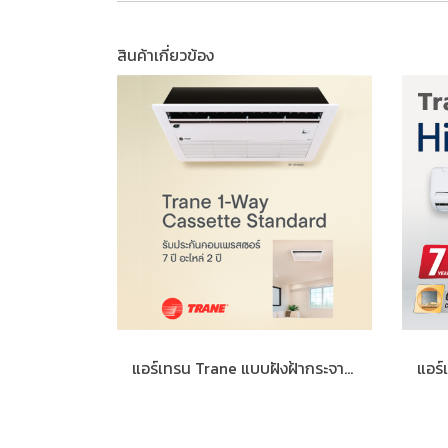
สินค้าเกี่ยวข้อง
แอร์เทรน Trane แบบฝังฝ้ากระจายลม 1 ทิศทาง มาตรฐาน (R32)