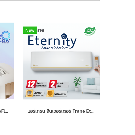
New
แอร์ฝังฝ้า รอบทิศทาง รุ่น AeroFlow Inverter | Trane Cassette
แอร์เทรน อินเวอร์เตอร์ Trane Eternity Inverter แบบติดผนัง