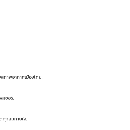
กับสภาพอากาศเมืองไทย.
สเซอร์.
าดทุกลมหายใจ.