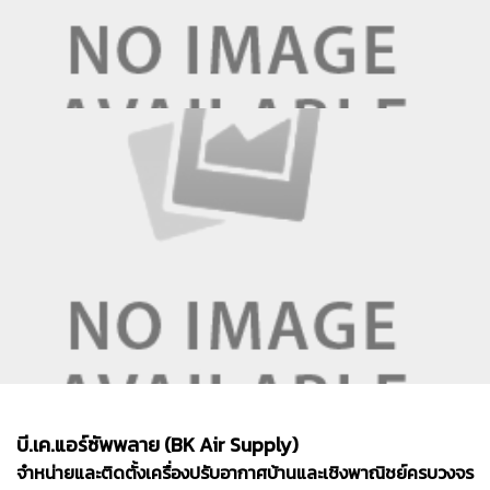
บี.เค.แอร์ซัพพลาย (BK Air Supply)
จำหน่ายและติดตั้งเครื่องปรับอากาศบ้านและเชิงพาณิชย์ครบวงจร