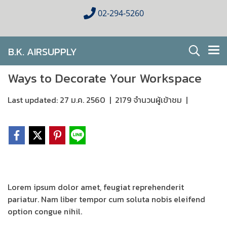
02-294-5260
B.K. AIRSUPPLY
AIR CONDITIONING FOR HOMES & BUSINESES
Ways to Decorate Your Workspace
Last updated: 27 ม.ค. 2560
|
2179 จำนวนผู้เข้าชม
|
Lorem ipsum dolor amet, feugiat reprehenderit
pariatur. Nam liber tempor cum soluta nobis eleifend
option congue nihil.