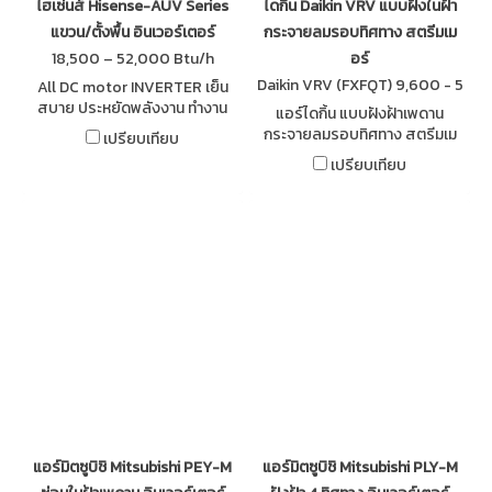
ไฮเซ่นส์ Hisense-AUV Series
ไดกิ้น Daikin VRV แบบฝังในฝ้า
แขวน/ตั้งพื้น อินเวอร์เตอร์
กระจายลมรอบทิศทาง สตรีมเม
18,500 – 52,000 Btu/h
อร์
Daikin VRV (FXFQT) 9,600 - 5
All DC motor INVERTER เย็น
4,600 Btu/h
สบาย ประหยัดพลังงาน ทำงาน
แอร์ไดกิ้น แบบฝังฝ้าเพดาน
เงียบ รับประกันคอมเพรสเซอร์
กระจายลมรอบทิศทาง สตรีมเม
เปรียบเทียบ
นาน 12 ปี ทำความเย็นได้แม้ที่ๆ
อร์ DAIKIN VRV (Variable
เปรียบเทียบ
อุณหภูมิภายนอกสูงสุดถึง 48
Refrigerant Volume) Round
องศาเซลเซียส
Flow Cassette with Streamer
แอร์มิตซูบิชิ Mitsubishi PEY-M
แอร์มิตซูบิชิ Mitsubishi PLY-M