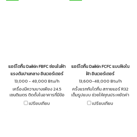
แอร์ไดกิ้น Daikin FBFC ซ่อนในฝ้า
แอร์ไดกิ้น Daikin FCFC แบบฝังใน
แรงดันปานกลาง อินเวอร์เตอร์
ฝ้า อินเวอร์เตอร์
13,000 - 48,000 Btu/h
13,600-48,000 Btu/h
เครื่องมีความบางเพียง 24.5
ครั้งแรกกับไดกิ้น สกายแอร์ R32
เซนติเมตร ติดตั้งในอาคารที่มีข้อ
เต็มรูปแบบ ช่วยให้คุณประหยัดค่า
จำกัดเรื่องความสูงของเพดานได้
ไฟได้มากกว่า เย็นเร็ว ไม่ทำลายชั้น
เปรียบเทียบ
เปรียบเทียบ
ลดขนาดคอนเดนซิ่งเล็กลงสูงสุด
บรรยากาศโอโซน คอยล์ CAZ ทน
ถึง 33% ประหยัดพื้นที่
กัดกร่อนจากไอเกลือทะเล