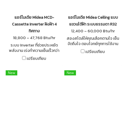
แอร์ไมเดีย Midea MCD-
แอร์ไมเดีย Midea Ceiling แบบ
Cassette Inverter ฝังฝ้า 4
แขวนใต้ฝ้า ระบบธรรมดา R32
ทิศทาง
12,400 – 60,000 Btu/hr
18,800 – 47,768 Btu/hr
สองสไตล์ให้คุณเลือกตามใจ เย็น
จัดถึงใจ ตอบโจทย์ทุกการใช้งาน
ระบบ Inverter ที่ช่วยประหยัด
ทั้งแขวนใต้ฝ้าหรือตั้งพื้น 3D
พลังงาน เร่งทำความเย็นเร็วกว่า
เปรียบเทียบ
Airflow ปรับบานทิศทางลมได้ทั้ง
30% ทำความเย็นได้แม้ขณะ
เปรียบเทียบ
แนวนอนและแนวดิ่งอัตโนมัติ
อุณหภูมิแวดภายนอกสูงถึง 43
องศาเซลเซียส
New
New