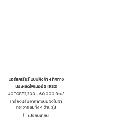
การติดตั้ง ง่ายต่อการขนส่ง จา
กนํ้าหนักและความสูงที่ลดลง
แอร์แคเรียร์ แบบฝังฝ้า 4 ทิศทาง
ประหยัดไฟเบอร์ 5 (R32)
40TGF/13,300 - 60,000 Btu/
h
เครื่องปรับอากาศแบบฝังในฝ้า
กระจายลมทั้ง 4 ด้าน รุ่น
Discovery เคลือบสาร AQUA
เปรียบเทียบ
RESIN ป้องกันฝุ่น สิ่งสกปรก และ
ระบบทำความสะอาดแผงคอยล์
เย็นโดยอัตโนมัติ