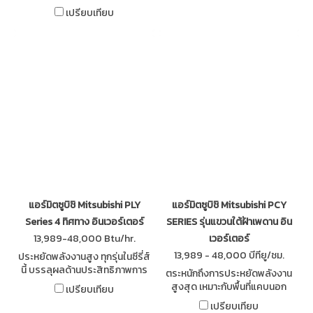
ทัดรัด เพิ่มรุ่นใหม่ขนาดทำความ
ในเวลาอันรวดเร็ว หน้ากากไฟ LED
เปรียบเทียบ
เย็น 13,000 บีทียู ระบบอินเวอร์
ควบคุมอิสระจากรีโมทโดยไม่ต้อง
เตอร์
เปิดแอร์ (อุปกรณ์เสริม)
แอร์มิตซูบิชิ Mitsubishi PLY
แอร์มิตซูบิชิ Mitsubishi PCY
Series 4 ทิศทาง อินเวอร์เตอร์
SERIES รุ่นแขวนใต้ฝ้าเพดาน อิน
13,989-48,000 Btu/hr.
เวอร์เตอร์
13,989 - 48,000 บีทียู/ชม.
ประหยัดพลังงานสูง ทุกรุ่นในซีรี่ส์
นี้ บรรลุผลด้านประสิทธิภาพการ
ตระหนักถึงการประหยัดพลังงาน
ประหยัดพลังงานระดับสูงสุด มี
สูงสุด เหมาะกับพื้นที่แคบนอก
เปรียบเทียบ
ส่วนช่วยลดการใช้พลังงานในบ้าน
อาคาร ชุดติดตั้งภายนอก ง่ายต่อ
เปรียบเทียบ
ในที่ทำงาน