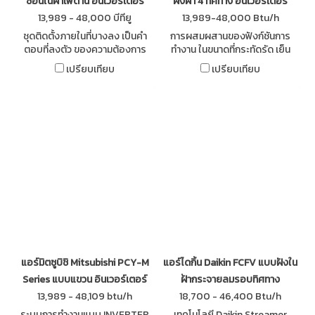
ซ่อนในฝ้าเพดาน อินเวอร์เตอร์
ฝังฝ้า 4 ทิศทาง อินเวอร์เตอร์
13,989 - 48,000 บีทียู
13,989-48,000 Btu/h
ชุดติดตั้งภายในที่บางลง เป็นคำ
การผสมผสานของฟังก์ชันการ
ตอบที่ลงตัว ของความต้องการ
ทำงาน ในขนาดที่กระทัดรัด เย็น
เครื่องปรับอากาศ สำหรับอาคาร
สบาย ทำงานเงียบสนิท ระบบอิน
เปรียบเทียบ
เปรียบเทียบ
ที่มีพื้นที่การติดตั้งจำกัด ประหยัด
เวอร์เตอร์ R32 ดีไซน์สุดเท่ ด้วย
พลังงาน ทำงานเงียบสนิทเย็น
หน้ากากใหม่สีดำ*
สบาย
แอร์มิตซูบิชิ Mitsubishi PCY-M
แอร์ไดกิ้น Daikin FCFV แบบฝังใน
Series แบบแขวน อินเวอร์เตอร์
ฝ้ากระจายลมรอบทิศทาง
13,989 - 48,109 btu/h
18,700 - 46,400 Btu/h
ระบบการทำงานแบบ INVERTER
เทคโนโลยี Daikin Streamer