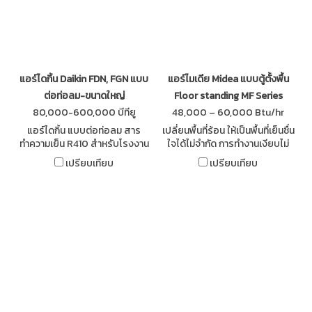
แอร์ไดกิ้น Daikin FDN, FGN แบบ
แอร์ไมเดีย Midea แบบตู้ตั้งพื้น
ต่อท่อลม-ขนาดใหญ่
Floor standing MF Series
80,000-600,000 บีทียู
48,000 – 60,000 Btu/hr
แอร์ไดกิ้น แบบต่อท่อลม สาร
เปลี่ยนพื้นที่ร้อน ให้เป็นพื้นที่เย็นชื่น
ทำความเย็น R410 สำหรับโรงงาน
ใจได้ไม่จำกัด การทำงานเงียบไม่
และ สำนักงาน Daikin Ducted
ส่งเสียงรบกวน คอยล์ร้อน
เปรียบเทียบ
เปรียบเทียบ
Split R410 (Non-Inverter)
เคลือบสาร Golden Fin ป้องกัน
การกัดกร่อนจากสภาพแวดล้อม