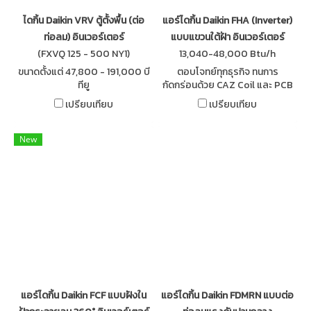
ไดกิ้น Daikin VRV ตู้ตั้งพื้น (ต่อ
แอร์ไดกิ้น Daikin FHA (Inverter)
ท่อลม) อินเวอร์เตอร์
แบบแขวนใต้ฝ้า อินเวอร์เตอร์
(FXVQ 125 - 500 NY1)
13,040-48,000 Btu/h
ขนาดตั้งแต่ 47,800 - 191,000 บี
ตอบโจทย์ทุกธุรกิจ ทนการ
ทียู
กัดกร่อนด้วย CAZ Coil และ PCB
Coolant เพิ่มความเย็นให้แผง
เปรียบเทียบ
เปรียบเทียบ
วงจรด้วยน้ำยาแอร์ของไดกิ้น
ประหยัดไฟขั้นสุด Daikin SkyAir
Inverter
New
แอร์ไดกิ้น Daikin FCF แบบฝังใน
แอร์ไดกิ้น Daikin FDMRN แบบต่อ