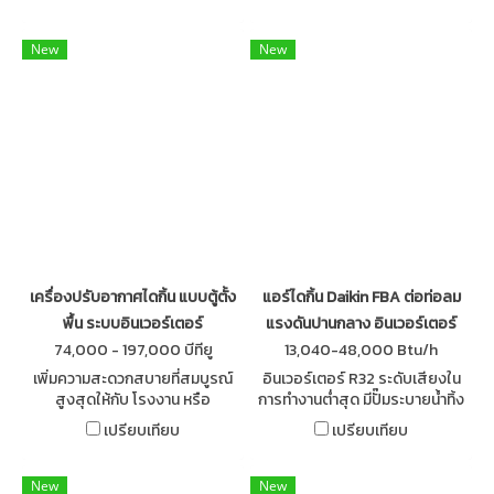
มากขึ้นและง่ายต่อการควบคุม
Packaged Duct Type for
Factories and Offices-R410
New
New
เครื่องปรับอากาศไดกิ้น แบบตู้ตั้ง
แอร์ไดกิ้น Daikin FBA ต่อท่อลม
พื้น ระบบอินเวอร์เตอร์
แรงดันปานกลาง อินเวอร์เตอร์
74,000 - 197,000 บีทียู
13,040-48,000 Btu/h
เพิ่มความสะดวกสบายที่สมบูรณ์
อินเวอร์เตอร์ R32 ระดับเสียงใน
สูงสุดให้กับ โรงงาน หรือ
การทำงานต่ำสุด มีปั๊มระบายนํ้าทิ้ง
สำนักงาน ด้วยชุดเครื่องปรับอา
ติดตั้งมาจากโรงงาน แผงระบาย
เปรียบเทียบ
เปรียบเทียบ
กาศไดกิ้น แบบตู้ตั้ง ระบบอินเวอร์
ความร้อนแบบใหม่ ทนทาน ขนาด
เตอร์
เล็กลงติดตั้งได้ในพื้นที่คับแคบ
New
New