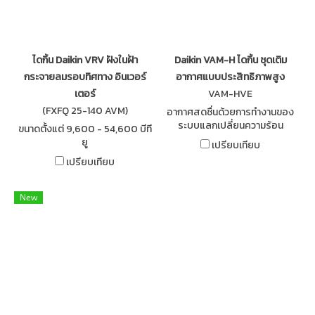
ไดกิ้น Daikin VRV ฝังในฝ้า
Daikin VAM-H ไดกิ้น ชุดเติม
กระจายลมรอบทิศทาง อินเวอร์
อากาศแบบประสิทธิภาพสูง
เตอร์
VAM-HVE
(FXFQ 25-140 AVM)
อากาศสดชื่นด้วยการทำงานของ
ระบบแลกเปลี่ยนความร้อน
ขนาดตั้งแต่ 9,600 - 54,600 บีที
ระหว่างอากาศภายในห้องและ
ยู
เปรียบเทียบ
ภายนอก เพื่อลดอุณหภูมิของ
เปรียบเทียบ
อากาศที่นำมาเติมภายในห้องผ่าน
แผงแลกเปลี่ยนอากาศ
New