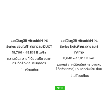
แอร์มิตซูบิชิ Mitsubishi PE
แอร์มิตซูบิชิ Mitsubishi PL
Series ซ่อนในฝ้า ต่อท่อลม DUCT
Series ฝังในฝ้ากระจายลม 4
18,766 - 48,109 Btu/hr
ทิศทาง
13,648 - 48,109 Btu/h
ความเย็นสบายที่เงียบสนิท ขนาด
กระทัดรัด ตอบรับทุกการ
แผงหน้ากากดีไซน์ใหม่ กระจายลม
ออกแบบ ตัวเครื่องมีความสูง
ได้กว้างกว่ารุ่นเดิม ติดตั้งง่าย ซ่อม
เปรียบเทียบ
250 มม. ครบครันด้วยฟังก์ชั่นที่
บำรุงสะดวก Non Inverter ระบบ
เปรียบเทียบ
ตอบสนองการใช้งานได้อย่างเต็ม
ธรรมดา น้ำยา R32 ที่ไม่ส่งผลกระ
ที่
ทบต่อสิ่งแวดล้อม
New