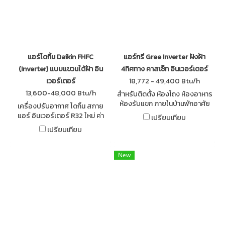
แอร์ไดกิ้น Daikin FHFC
แอร์กรี Gree Inverter ฝังฝ้า
(Inverter) แบบแขวนใต้ฝ้า อิน
4ทิศทาง คาสเซ็ท อินเวอร์เตอร์
เวอร์เตอร์
18,772 - 49,400 Btu/h
13,600-48,000 Btu/h
สำหรับติดตั้ง ห้องโถง ห้องอาหาร
ห้องรับแขก ภายในบ้านพักอาศัย
เครื่องปรับอากาศ ไดกิ้น สกาย
ระบบอินเวอร์เตอร์ R32 ทำงาน
แอร์ อินเวอร์เตอร์ R32 ใหม่ ค่า
เปรียบเทียบ
เงียบ เย็นสดชื่น ประหยัด
ประหยัดพลังงานสูงขึ้น ให้ความ
เปรียบเทียบ
พลังงาน/ค่าไฟ
เย็นเร็วและคงที่ ช่วยให้คุณ
ประหยัดค่าไฟฟ้าได้มากกว่า
New