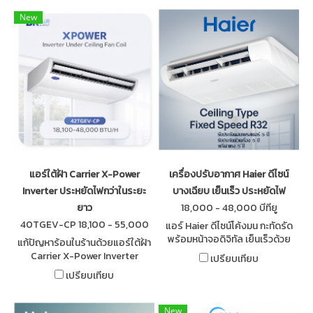
New
แอร์ใต้ฝ้า Carrier X-Power
เครื่องปรับอากาศ Haier ดีไซน์
Inverter ประหยัดไฟกว่าในระยะ
บางเฉียบ เย็นเร็ว ประหยัดไฟ
ยาว
18,000 - 48,000 บีทียู
40TGEV-CP 18,100 - 55,000
แอร์ Haier ดีไซน์โค้งมน กะทัดรัด
Btu/hr
พร้อมหน้าจอดิจิทัล เย็นเร็วด้วย
แก้ปัญหาร้อนในร้านด้วยแอร์ใต้ฝ้า
บานสวิงอัตโนมัติ ท่อทองแดง
Carrier X-Power Inverter
เปรียบเทียบ
100% ติดตั้งง่าย เดินท่อได้ไกลถึง
ประหยัดไฟ เย็นเร็ว กระจายลมดี
เปรียบเทียบ
15 เมตร
เหมาะร้านค้า ออฟฟิศ ติดตั้งโดย
BK Air Suppl
New