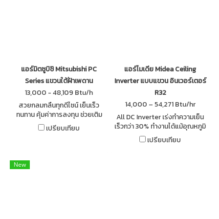
แอร์มิตซูบิชิ Mitsubishi PC
แอร์ไมเดีย Midea Ceiling
Series แขวนใต้ฝ้าเพดาน
Inverter แบบแขวน อินเวอร์เตอร์
13,000 - 48,109 Btu/h
R32
14,000 – 54,271 Btu/hr
สวยกลมกลืนทุกดีไซน์ เย็นเร็ว
ทนทาน คุ้มค่าการลงทุน ช่วยเติม
All DC Inverter เร่งทำความเย็น
เต็มความสำเร็จ ประหยัดเนื้อที่ติด
เร็วกว่า 30% ทำงานได้แม้อุณหภูมิ
เปรียบเทียบ
ตั้ง เย็นทั่วทุกจุดดุจธรรมชาติ
ภายนอกสูงถึง 43 องศา
เปรียบเทียบ
เซลเซียส 3D Airflow ปรับทิศทาง
ลมได้ทั้ง แนวนอน แนวดิ่ง และ
อัตโนมัติ
New