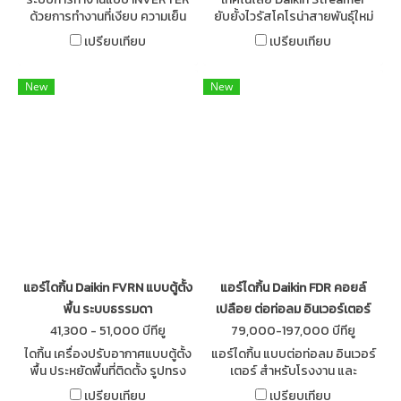
ด้วยการทำงานที่เงียบ ความเย็น
ยับยั้งไวรัสโคโรน่าสายพันธุ์ใหม่
สบายที่เหนือระดับ รูปทรงดีไซน์
อย่างได้ผล 99.9% กรองฝุ่น PM
เปรียบเทียบ
เปรียบเทียบ
สวยงามลงตัว ประหยัดเนื้อที่ใน
2.5 การันตีด้วยรางวัลด้าน
การติดตั้ง
นวัตกรรมการออกแบบยอดเยี่ยม
New
New
แอร์ไดกิ้น Daikin FVRN แบบตู้ตั้ง
แอร์ไดกิ้น Daikin FDR คอยล์
พื้น ระบบธรรมดา
เปลือย ต่อท่อลม อินเวอร์เตอร์
41,300 - 51,000 บีทียู
79,000-197,000 บีทียู
ไดกิ้น เครื่องปรับอากาศแบบตู้ตั้ง
แอร์ไดกิ้น แบบต่อท่อลม อินเวอร์
พื้น ประหยัดพื้นที่ติดตั้ง รูปทรง
เตอร์ สำหรับโรงงาน และ
สวยงาม มีฟังก์ชั่นให้ใช้งานเพิ่ม
สำนักงาน Daikin Inverter
เปรียบเทียบ
เปรียบเทียบ