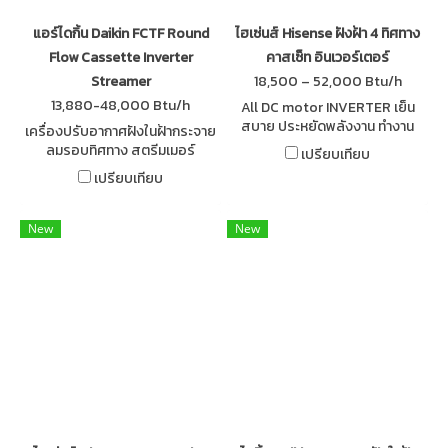
แอร์ไดกิ้น Daikin FCTF Round
ไฮเซ่นส์ Hisense ฝังฝ้า 4 ทิศทาง
Flow Cassette Inverter
คาสเซ็ท อินเวอร์เตอร์
Streamer
18,500 – 52,000 Btu/h
13,880-48,000 Btu/h
All DC motor INVERTER เย็น
สบาย ประหยัดพลังงาน ทำงาน
เครื่องปรับอากาศฝังในฝ้ากระจาย
เงียบ รับประกันคอมเพรสเซอร์
ลมรอบทิศทาง สตรีมเมอร์
เปรียบเทียบ
นาน 12 ปี ทำความเย็นได้แม้ที่ๆ
ประหยัดไฟเบอร์ 5 ประหยัด
เปรียบเทียบ
อุณหภูมิภายนอกสูงสุดถึง 48
พลังงานด้วยระบบอินเวอร์เตอร์
องศาเซลเซียส
กระจายลมอย่างทั่วถึง 360 องศา
New
New