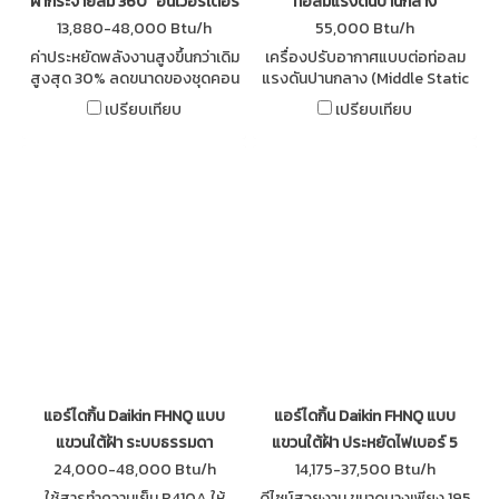
ฝ้ากระจายลม 360° อินเวอร์เตอร์
ท่อลมแรงดันปานกลาง
13,880-48,000 Btu/h
55,000 Btu/h
ค่าประหยัดพลังงานสูงขึ้นกว่าเดิม
เครื่องปรับอากาศแบบต่อท่อลม
สูงสุด 30% ลดขนาดของชุดคอน
แรงดันปานกลาง (Middle Static
เดนซิ่งให้เล็กลงสูงสุดถึง 33% นํ้า
Duct Type) สารทำความเย็น
เปรียบเทียบ
เปรียบเทียบ
หนักลดลงสูงสุด 51% ติดตั้งใน
R410A ติดตั้งได้ในพื้นที่เพดานต่ำ
พื้นที่แคบ สะดวกรวดเร็ว
ใช้งานได้หลากหลาย
แอร์ไดกิ้น Daikin FHNQ แบบ
แอร์ไดกิ้น Daikin FHNQ แบบ
แขวนใต้ฝ้า ระบบธรรมดา
แขวนใต้ฝ้า ประหยัดไฟเบอร์ 5
24,000-48,000 Btu/h
14,175-37,500 Btu/h
ใช้สารทำความเย็น R410A ให้
ดีไซน์สวยงาม ขนาดบางเพียง 195