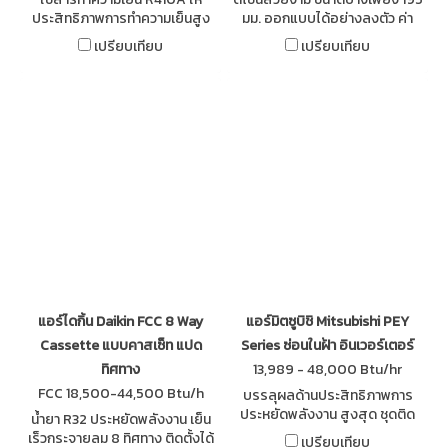
ประสิทธิภาพการทำความเย็นสูง
มม. ออกแบบได้อย่างลงตัว ค่า
และไม่ทำลายโอโซน ขนาดกระทัด
ประหยัดพลังงาน (SEER) สูงขึ้น
เปรียบเทียบ
เปรียบเทียบ
รัด ติดตั้งได้แม้มีพื้นที่น้อย การ
กว่าเดิม ได้รับฉลากประหยัด
ดูแลรักษาทำได้ง่ายจากใต้เครื่อง
พลังงานเบอร์ 5
แอร์ไดกิ้น Daikin FCC 8 Way
แอร์มิตซูบิชิ Mitsubishi PEY
Cassette แบบคาสเซ็ท แปด
Series ซ่อนในฝ้า อินเวอร์เตอร์
ทิศทาง
13,989 - 48,000 Btu/hr
FCC 18,500-44,500 Btu/h
บรรลุผลด้านประสิทธิภาพการ
ประหยัดพลังงาน สูงสุด ชุดติด
นํ้ายา R32 ประหยัดพลังงาน เย็น
ตั้งภายนอกน้ำหนักเบา ขนาดกระ
เร็วกระจายลม 8 ทิศทาง ติดตั้งได้
เปรียบเทียบ