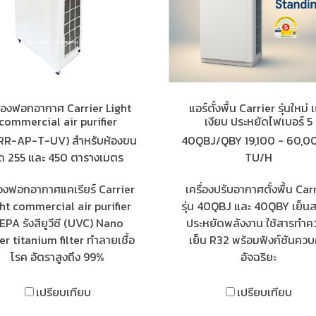
ื่องฟอกอากาศ Carrier Light
แอร์ตั้งพื้น Carrier รุ่นใหม่ 
commercial air purifier
เงียบ ประหยัดไฟเบอร์ 5
RR-AP-T-UV) สำหรับห้องขน
40QBJ/QBY 19,100 - 60,0
ด 255 และ 450 ตารางเมตร
TU/H
ื่องฟอกอากาศแคเรียร์ Carrier
เครื่องปรับอากาศตั้งพื้น Car
ht commercial air purifier
รุ่น 40QBJ และ 40QBY เย็น
EPA รังสียูวีซี (UVC) Nano
ประหยัดพลังงาน ใช้สารทำค
er titanium filter ทำลายเชื้อ
เย็น R32 พร้อมฟังก์ชันควบ
โรค อัตราสูงถึง 99%
อัจฉริยะ
เปรียบเทียบ
เปรียบเทียบ