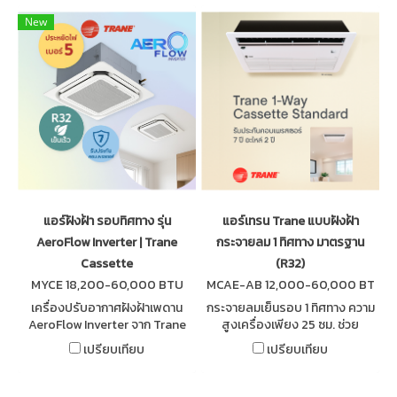
New
แอร์ฝังฝ้า รอบทิศทาง รุ่น
แอร์เทรน Trane แบบฝังฝ้า
AeroFlow Inverter | Trane
กระจายลม 1 ทิศทาง มาตรฐาน
Cassette
(R32)
MYCE 18,200-60,000 BTU
MCAE-AB 12,000-60,000 BT
U
เครื่องปรับอากาศฝังฝ้าเพดาน
กระจายลมเย็นรอบ 1 ทิศทาง ความ
AeroFlow Inverter จาก Trane
สูงเครื่องเพียง 25 ซม. ช่วย
เย็นเร็วรอบทิศทาง ประหยัด
ประหยัดพื้นที่ในฝ้าเพดาน รับ
เปรียบเทียบ
เปรียบเทียบ
ไฟเบอร์ 5 เงียบบางเพียง 25 ซม.
ประกันคอมเพรสเซอร์นาน 7 ปี
ติดตั้งง่าย ควบคุมสะดวกด้วย
และอะไหล่อื่นๆ 2 ปี
รีโมทไร้สาย