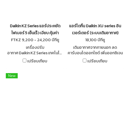
Daikin KZ Series แอร์ประหยัด
แอร์ไดกิ้น Daikin XU series อิน
ไฟเบอร์ 5 เย็นเร็ว เงียบ คุ้มค่า
เวอร์เตอร์ (ระบบเติมอากาศ)
FTKZ 9,200 - 24,200 บีทียู
18,100 บีทียู
เครื่องปรับ
เติมอากาศจากภายนอก ลด
อากาศ Daikin KZ Series เทคโนโลยี
คาร์บอนไดออกไซด์ เพิ่มออกซิเจน
ญี่ปุ่น เต็มระบบ เย็นเร็ว ประหยัด
ให้สมอง เลือกโหมดการทํางาน
เปรียบเทียบ
เปรียบเทียบ
ไฟ เบอร์ 5 เหมาะกับ
อัตโนมัติ ทั้งระบบทําความเย็นและ
บ้าน Modern Contemporary ทุก
ความร้อน เหมาะสมกับทุกสภาพ
สไตล์
อากาศ
New